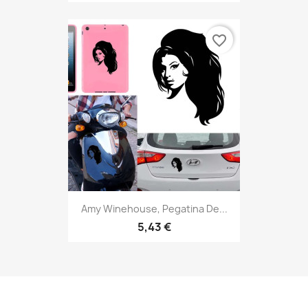
favorite_border
Amy Winehouse, Pegatina De...
5,43 €