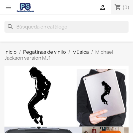
shopping_cart


(0)
search
Inicio
Pegatinas de vinilo
Música
Michael
Jackson version MJ1