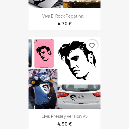
Viva El Rock Pegatina...
4,70 €
favorite_border
Elvis Presley Versión V5
4,90 €