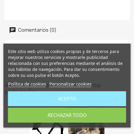
Comentarios (0)
No hay reseñas de clientes en este momento.
Este sitio web utiliza cookies propias y de terceros para
mejorar nuestros servicios y mostrarle publicidad
relacionada con sus preferencias mediante el análisis de
sus hábitos de navegación. Para dar su consentimiento
sobre su uso pulse el botón Acepto.
Política de cookies
Personalizar cookies
4 otros productos en la misma
categoría:
ACEPTO
favorite_border
RECHAZAR TODO