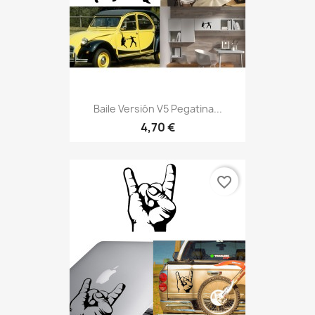
Baile Versión V5 Pegatina...
4,70 €
favorite_border