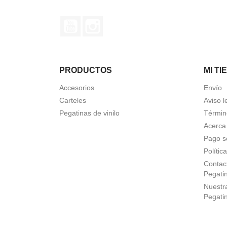
YouTube
Instagram
PRODUCTOS
MI TI
Accesorios
Envío
Carteles
Aviso l
Pegatinas de vinilo
Términ
Acerca
Pago s
Polític
Contact
Pegati
Nuestra
Pegati