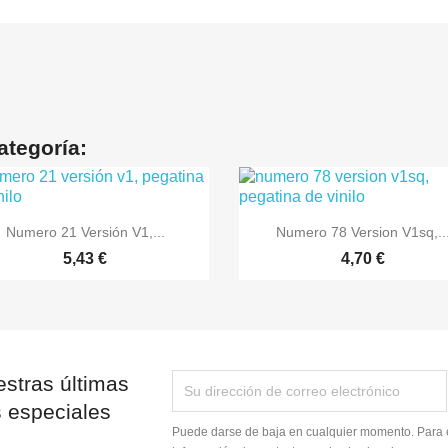
ategoría:


Vista rápida
Vista rápida
Numero 21 Versión V1,...
Numero 78 Version V1sq,..
5,43 €
4,70 €
stras últimas
s especiales
Puede darse de baja en cualquier momento. Para e