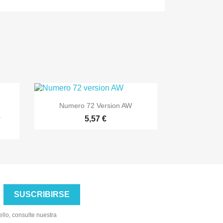

Vista rápida
Numero 72 Version AW
.
5,57 €
llo, consulte nuestra