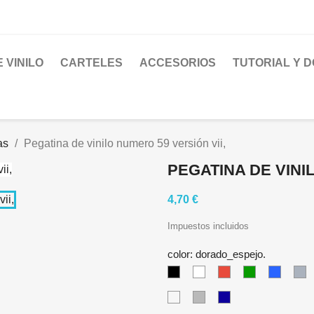
 VINILO
CARTELES
ACCESORIOS
TUTORIAL Y 
as
Pegatina de vinilo numero 59 versión vii,
PEGATINA DE VINI
4,70 €
Impuestos incluidos
color: dorado_espejo.
negro.
blanco.
rojo.
verde.
azul.
gr
cobre_metalizado.
gris_metalizado.
azul_marino.