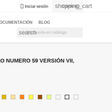
shopping_cart

Carrito
(0)
Iniciar sesión
DOCUMENTACIÓN
BLOG
search
LO NUMERO 59 VERSIÓN VII,
is.
dorado_metalizado.
crema.
naranja.
amarillo.
marrón.
lima.
amarillo_fluorescente.
cromado.
dorado_espejo.