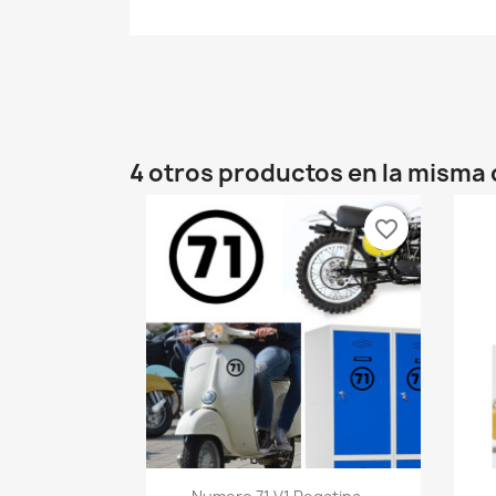
4 otros productos en la misma 
favorite_border
Vista rápida
