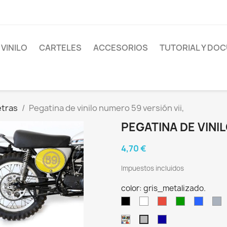
 VINILO
CARTELES
ACCESORIOS
TUTORIAL Y DO
etras
Pegatina de vinilo numero 59 versión vii,
PEGATINA DE VINIL
4,70 €
Impuestos incluidos
color: gris_metalizado.
negro.
blanco.
rojo.
verde.
azul.
gr
cobre_metalizado.
azul_marino.
gris_metalizado.