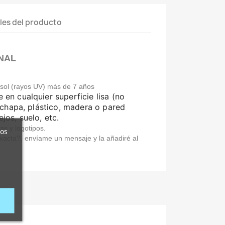
les del producto
NAL
l sol (rayos UV) más de 7 años
 en cualquier superficie lisa (no
chapa, plástico, madera o pared
ejos, suelo, etc.
as y logotipos.
ros
acta?, envíame un mensaje y la añadiré al