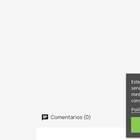
Este
serv
medi
cons
Polí
Comentarios (0)