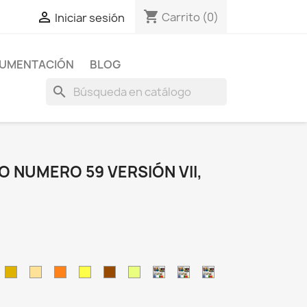
shopping_cart

Carrito
(0)
Iniciar sesión
CUMENTACIÓN
BLOG
search
O NUMERO 59 VERSIÓN VII,
is.
dorado_metalizado.
crema.
naranja.
amarillo.
marrón.
lima.
amarillo_fluorescente.
dorado_espejo.
cromado.