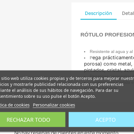
Descripción
Detal
RÓTULO PROFESIO
Resistente al agua y a
ega prácticamente
P
porosa) como metal, 
pintados, cristal, azul
Pegatinas personalizad
 sitio web utiliza cookies propias y de terceros para mejorar nuest
¿quieres una medida ex
icios y mostrarle publicidad relacionada con sus preferencias
menú en minutos
ante el análisis de sus hábitos de navegación. Para dar su
entimiento sobre su uso pulse el botón Acepto.
tica de cookies
Personalizar cookies
RECHAZAR TODO
ACEPTO
No hay reseñas de clientes en este momento.