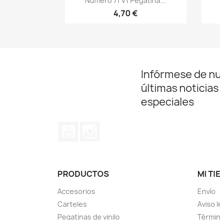
Numero 71 V1 Pegatina...
4,70 €
Infórmese de n
últimas noticias
especiales
YouTube
Instagram
PRODUCTOS
MI TI
Accesorios
Envío
Carteles
Aviso l
Pegatinas de vinilo
Términ