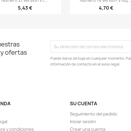
Numero 21 Versión V1,...
Numero 78 Version V1sq,..
+25
+
5,43 €
4,70 €
uestras
 y ofertas
Puede darse de baja en cualquier momento. Para
información de contacto en el aviso legal.
ENDA
SU CUENTA
Seguimiento del pedido
egal
Iniciar sesión
os y condiciones
Crear una cuenta