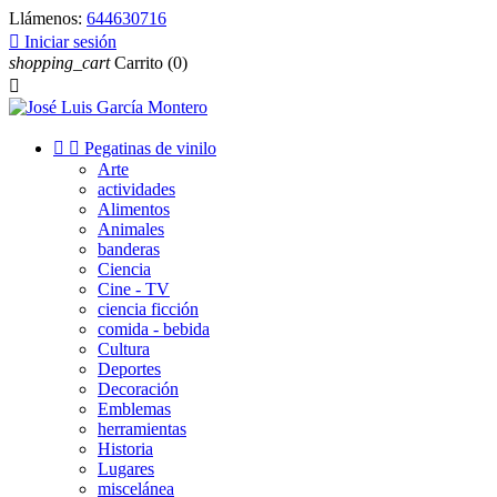
Llámenos:
644630716

Iniciar sesión
shopping_cart
Carrito
(0)



Pegatinas de vinilo
Arte
actividades
Alimentos
Animales
banderas
Ciencia
Cine - TV
ciencia ficción
comida - bebida
Cultura
Deportes
Decoración
Emblemas
herramientas
Historia
Lugares
miscelánea