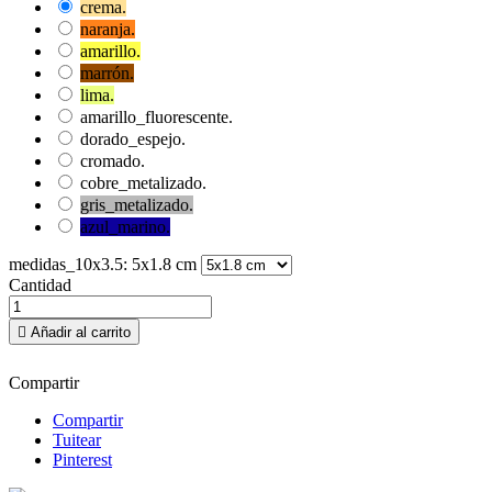
crema.
naranja.
amarillo.
marrón.
lima.
amarillo_fluorescente.
dorado_espejo.
cromado.
cobre_metalizado.
gris_metalizado.
azul_marino.
medidas_10x3.5: 5x1.8 cm
Cantidad

Añadir al carrito
Compartir
Compartir
Tuitear
Pinterest