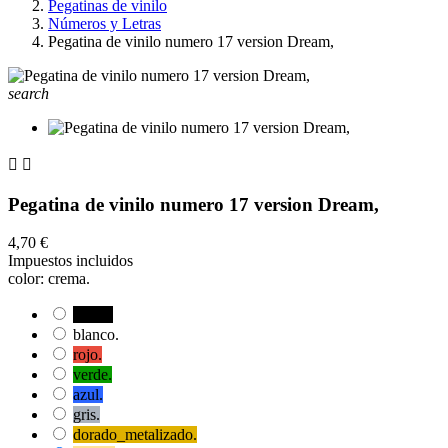
Pegatinas de vinilo
Números y Letras
Pegatina de vinilo numero 17 version Dream,
search


Pegatina de vinilo numero 17 version Dream,
4,70 €
Impuestos incluidos
color: crema.
negro.
blanco.
rojo.
verde.
azul.
gris.
dorado_metalizado.