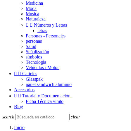
Medicina
Moda
Música
Naturaleza


Números y Letras
letras
Personas - Personajes
personas
Salud
Señalización
símbolos
Tecnología
Vehículos / Motor


Carteles
Glasspak
panel sandwich aluminio
Accesorios


Tutorial y Documentación
Ficha Técnica vinilo
Blog
search
clear
Inicio